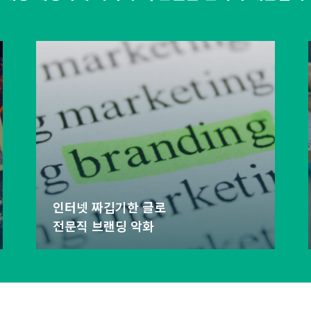
인터넷 짜깁기한 글로
전문직 브랜딩 악화