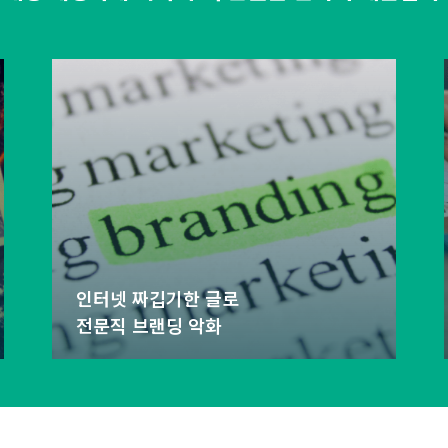
인터넷 짜깁기한 글로
전문직 브랜딩 악화