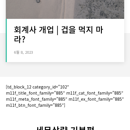
회계사 개업 | 겁을 먹지 마
라?
6월 8, 2023
[td_block_12 category_id=”102″
m11f_title_font_family=”885″ m11f_cat_font_family=”885″
m11f_meta_font_family=”885″ m11f_ex_font_family=”885″
m11f_btn_font_family=”885″]
세무삼략 기본편