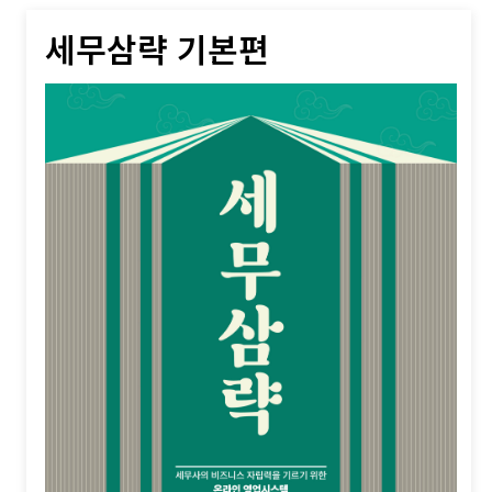
세무삼략 기본편